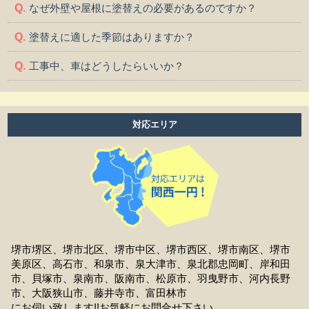
なぜ外壁や屋根に塗替えの必要があるのですか？
塗替えに適した季節はありますか？
工事中、車はどうしたらいいか？
工事中、気になる事や相談などがある場合はどうすれば
よいですか？
対応エリア
工事中は留守をしても大丈夫ですか？
施工後の保証はどうなっていますか？
作業時間は何時から何時までですか？
家の周囲に荷物を置いてますが、どこまで片付ければよ
いですか？
堺市堺区、堺市北区、堺市中区、堺市西区、堺市南区、堺市
美原区、高石市、和泉市、泉大津市、泉北郡忠岡町、岸和田
洗濯物は干せますか？
市、貝塚市、泉南市、阪南市、松原市、羽曳野市、河内長野
市、大阪狭山市、藤井寺市、富田林市
工事前の近隣への挨拶はどうなりますか？
にお伺い致します!!お気軽にお問合せ下さい。