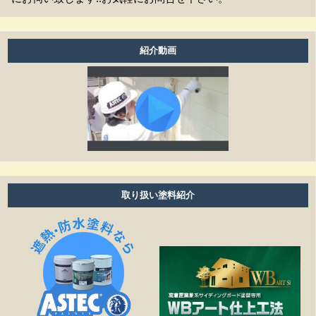
お支払方法は現金ですか？
アフターフォローはどうなっていますか？
紹介動画
養生ビニールがしてある時は、換気扇・お風呂・エアコ
ン等は普通に使えますか？
工事期間はどのくらいありますか？
塗り替えは何年ぐらいで必要ですか？
雨の日も作業しますか？
取り扱い塗料紹介
細かい壁のひび割れはきれいになりますか？
見積もりの金額より高くなることはありますか？
作業日程が延びたら、金額は変わりますか？
塗装工事以外の修繕工事も可能ですか？