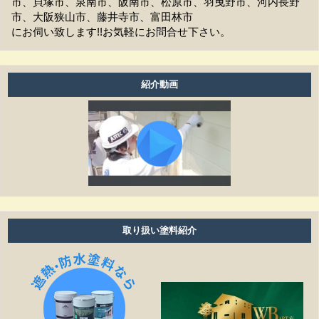
市、貝塚市、泉南市、阪南市、松原市、羽曳野市、河内長野
市、大阪狭山市、藤井寺市、富田林市
工事前の近隣への挨拶はどうなりますか？
にお伺い致します!!お気軽にお問合せ下さい。
お支払方法は現金ですか？
アフターフォローはどうなっていますか？
紹介動画
養生ビニールがしてある時は、換気扇・お風呂・エアコ
ン等は普通に使えますか？
工事期間はどのくらいありますか？
塗り替えは何年ぐらいで必要ですか？
雨の日も作業しますか？
取り扱い塗料紹介
細かい壁のひび割れはきれいになりますか？
見積もりの金額より高くなることはありますか？
作業日程が延びたら、金額は変わりますか？