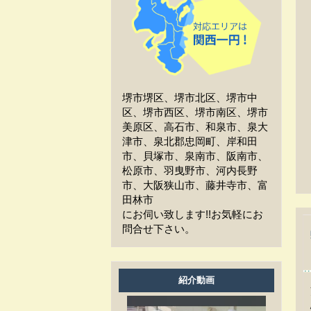
工事中、車はどうしたらい
いか？
工事中、気になる事や相談
などがある場合はどうすれば
よいですか？
堺市堺区、堺市北区、堺市中
工事中は留守をしても大丈
区、堺市西区、堺市南区、堺市
夫ですか？
美原区、高石市、和泉市、泉大
津市、泉北郡忠岡町、岸和田
施工後の保証はどうなって
市、貝塚市、泉南市、阪南市、
いますか？
松原市、羽曳野市、河内長野
市、大阪狭山市、藤井寺市、富
作業時間は何時から何時ま
田林市
でですか？
にお伺い致します!!お気軽にお
問合せ下さい。
家の周囲に荷物を置いてま
すが、どこまで片付ければよ
いですか？
紹介動画
洗濯物は干せますか？