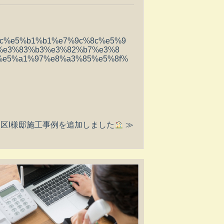
ad%8c%e5%b1%b1%e7%9c%8c%e5%9
%e3%83%b3%e3%82%b7%e3%8
%e5%a1%97%e8%a3%85%e5%8f%
区I様邸施工事例を追加しました
≫