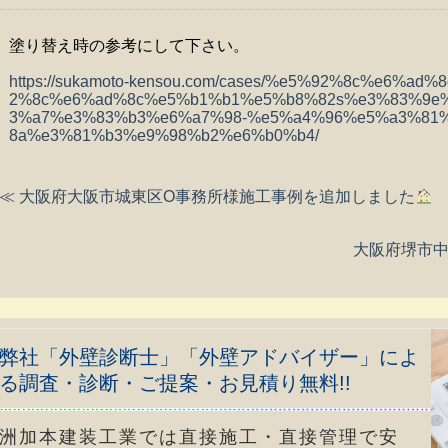
塗り替え時の参考にして下さい。
https://sukamoto-kensou.com/cases/%e5%92%8c%e6%
2%8c%e6%ad%8c%e5%b1%b1%e5%b8%82s%e3%83%9e
3%a7%e3%83%b3%e6%a7%98-%e5%a4%96%e5%a3%81
8a%e3%81%b3%e9%98%b2%e6%b0%b4/
≪ 大阪府大阪市城東区O事務所様施工事例を追加しました
大阪府堺市中
弊社「外壁診断士」「外壁アドバイザー」によ
る調査・診断・ご提案・お見積り無料!!
洲加本建装工業では直接施工・直接管理で安