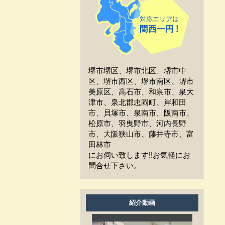
工事中、車はどうしたらい
いか？
工事中、気になる事や相談
などがある場合はどうすれば
よいですか？
堺市堺区、堺市北区、堺市中
工事中は留守をしても大丈
区、堺市西区、堺市南区、堺市
夫ですか？
美原区、高石市、和泉市、泉大
津市、泉北郡忠岡町、岸和田
施工後の保証はどうなって
市、貝塚市、泉南市、阪南市、
いますか？
松原市、羽曳野市、河内長野
市、大阪狭山市、藤井寺市、富
作業時間は何時から何時ま
田林市
でですか？
にお伺い致します!!お気軽にお
問合せ下さい。
家の周囲に荷物を置いてま
すが、どこまで片付ければよ
いですか？
紹介動画
洗濯物は干せますか？