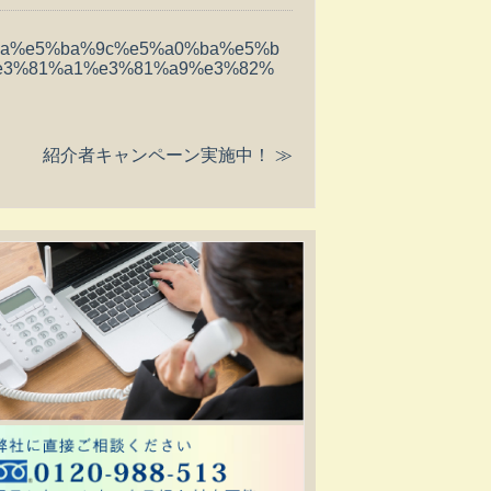
98%aa%e5%ba%9c%e5%a0%ba%e5%b
e3%81%a1%e3%81%a9%e3%82%
紹介者キャンペーン実施中！ ≫