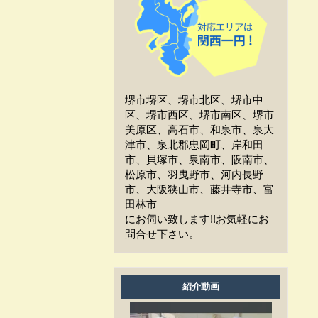
工事中、車はどうしたらい
いか？
工事中、気になる事や相談
などがある場合はどうすれば
よいですか？
堺市堺区、堺市北区、堺市中
工事中は留守をしても大丈
区、堺市西区、堺市南区、堺市
夫ですか？
美原区、高石市、和泉市、泉大
津市、泉北郡忠岡町、岸和田
施工後の保証はどうなって
市、貝塚市、泉南市、阪南市、
いますか？
松原市、羽曳野市、河内長野
市、大阪狭山市、藤井寺市、富
作業時間は何時から何時ま
田林市
でですか？
にお伺い致します!!お気軽にお
問合せ下さい。
家の周囲に荷物を置いてま
すが、どこまで片付ければよ
いですか？
紹介動画
洗濯物は干せますか？