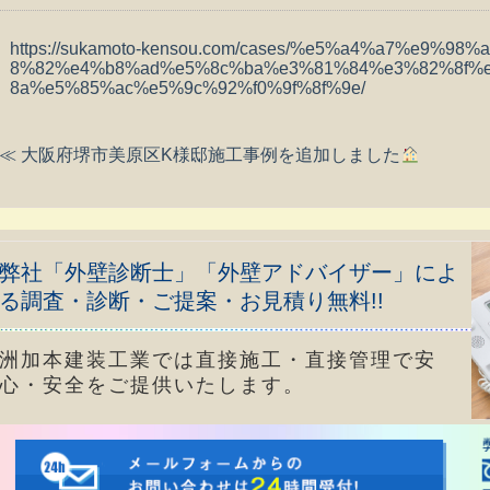
https://sukamoto-kensou.com/cases/%e5%a4%a7%e9%
8%82%e4%b8%ad%e5%8c%ba%e3%81%84%e3%82%8f%
8a%e5%85%ac%e5%9c%92%f0%9f%8f%9e/
≪ 大阪府堺市美原区K様邸施工事例を追加しました
弊社「外壁診断士」「外壁アドバイザー」によ
る調査・診断・ご提案・お見積り無料!!
洲加本建装工業では直接施工・直接管理で安
心・安全をご提供いたします。