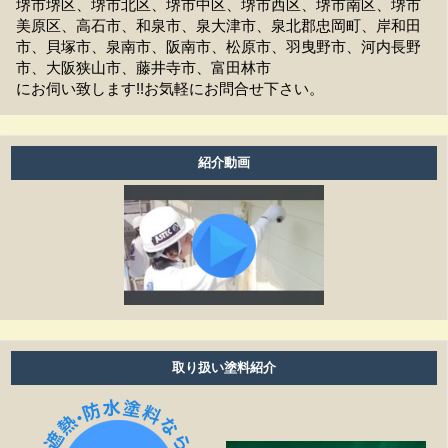
堺市堺区、堺市北区、堺市中区、堺市西区、堺市南区、堺市
美原区、高石市、和泉市、泉大津市、泉北郡忠岡町、岸和田
洗濯物は干せますか？
市、貝塚市、泉南市、阪南市、松原市、羽曳野市、河内長野
市、大阪狭山市、藤井寺市、富田林市
工事前の近隣への挨拶はどうなりますか？
にお伺い致します!!お気軽にお問合せ下さい。
お支払方法は現金ですか？
アフターフォローはどうなっていますか？
紹介動画
養生ビニールがしてある時は、換気扇・お風呂・エアコ
ン等は普通に使えますか？
工事期間はどのくらいありますか？
塗り替えは何年ぐらいで必要ですか？
雨の日も作業しますか？
取り扱い塗料紹介
細かい壁のひび割れはきれいになりますか？
見積もりの金額より高くなることはありますか？