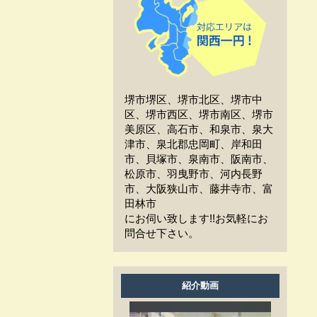
工事中、車はどうしたらい
いか？
工事中、気になる事や相談
などがある場合はどうすれば
よいですか？
堺市堺区、堺市北区、堺市中
工事中は留守をしても大丈
区、堺市西区、堺市南区、堺市
夫ですか？
美原区、高石市、和泉市、泉大
津市、泉北郡忠岡町、岸和田
施工後の保証はどうなって
市、貝塚市、泉南市、阪南市、
いますか？
松原市、羽曳野市、河内長野
市、大阪狭山市、藤井寺市、富
作業時間は何時から何時ま
田林市
でですか？
にお伺い致します!!お気軽にお
問合せ下さい。
家の周囲に荷物を置いてま
すが、どこまで片付ければよ
いですか？
紹介動画
洗濯物は干せますか？