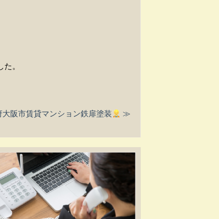
した。
府大阪市賃貸マンション鉄扉塗装
≫