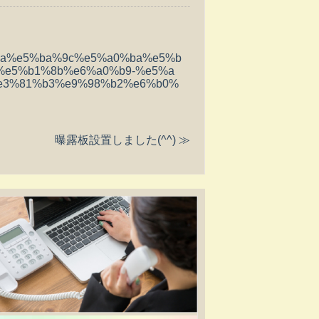
98%aa%e5%ba%9c%e5%a0%ba%e5%b
%e5%b1%8b%e6%a0%b9-%e5%a
e3%81%b3%e9%98%b2%e6%b0%
曝露板設置しました(^^) ≫