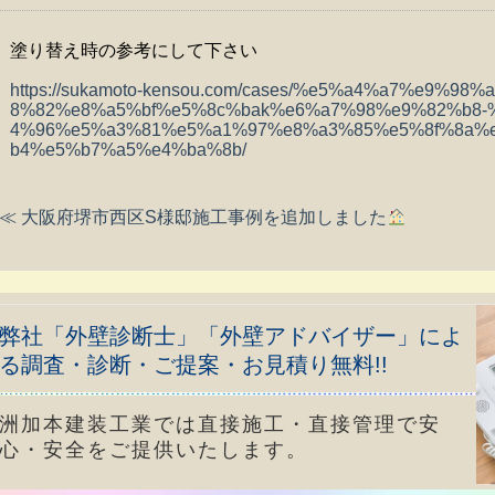
塗り替え時の参考にして下さい
https://sukamoto-kensou.com/cases/%e5%a4%a7%e9%
8%82%e8%a5%bf%e5%8c%bak%e6%a7%98%e9%82%b8-
4%96%e5%a3%81%e5%a1%97%e8%a3%85%e5%8f%8a%
b4%e5%b7%a5%e4%ba%8b/
≪ 大阪府堺市西区S様邸施工事例を追加しました
弊社「外壁診断士」「外壁アドバイザー」によ
る調査・診断・ご提案・お見積り無料!!
洲加本建装工業では直接施工・直接管理で安
心・安全をご提供いたします。