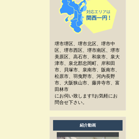
工事中、車はどうしたらい
いか？
工事中、気になる事や相談
などがある場合はどうすれば
よいですか？
堺市堺区、堺市北区、堺市中
工事中は留守をしても大丈
区、堺市西区、堺市南区、堺市
夫ですか？
美原区、高石市、和泉市、泉大
津市、泉北郡忠岡町、岸和田
施工後の保証はどうなって
市、貝塚市、泉南市、阪南市、
いますか？
松原市、羽曳野市、河内長野
市、大阪狭山市、藤井寺市、富
作業時間は何時から何時ま
田林市
でですか？
にお伺い致します!!お気軽にお
問合せ下さい。
家の周囲に荷物を置いてま
すが、どこまで片付ければよ
いですか？
紹介動画
洗濯物は干せますか？