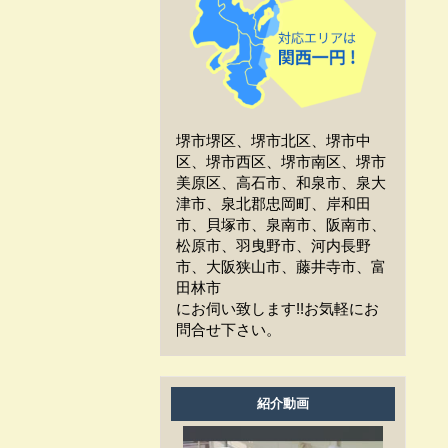
工事中、車はどうしたらい
いか？
工事中、気になる事や相談
などがある場合はどうすれば
よいですか？
堺市堺区、堺市北区、堺市中
工事中は留守をしても大丈
区、堺市西区、堺市南区、堺市
夫ですか？
美原区、高石市、和泉市、泉大
津市、泉北郡忠岡町、岸和田
施工後の保証はどうなって
市、貝塚市、泉南市、阪南市、
いますか？
松原市、羽曳野市、河内長野
市、大阪狭山市、藤井寺市、富
作業時間は何時から何時ま
田林市
でですか？
にお伺い致します!!お気軽にお
問合せ下さい。
家の周囲に荷物を置いてま
すが、どこまで片付ければよ
いですか？
紹介動画
洗濯物は干せますか？