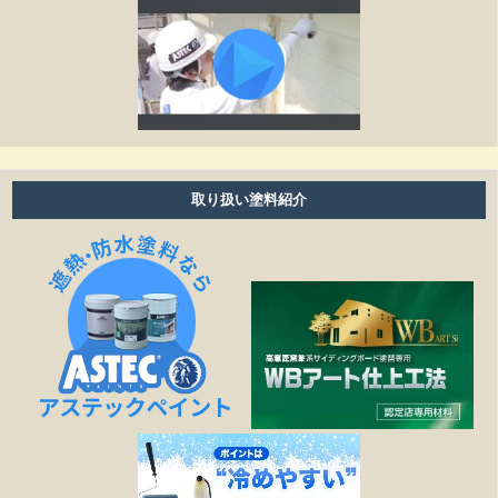
養生ビニールがしてある時は、換気扇・お風呂・エアコ
ン等は普通に使えますか？
工事期間はどのくらいありますか？
塗り替えは何年ぐらいで必要ですか？
雨の日も作業しますか？
取り扱い塗料紹介
細かい壁のひび割れはきれいになりますか？
見積もりの金額より高くなることはありますか？
作業日程が延びたら、金額は変わりますか？
塗装工事以外の修繕工事も可能ですか？
どこまでが無料相談になるのですか？
施工は下請け業者に依頼されるのですか？