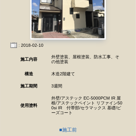
: 2018-02-10
外壁塗装、屋根塗装、防水工事、そ
施工内容
の他塗装
構造
木造2階建て
施工期間
3週間
外壁/アステック EC-5000PCM IR 屋
根/アステックペイント リファイン50
使用塗料
0si IR 付帯部/セラマックス 基礎/ビ
ーズコート
施工前