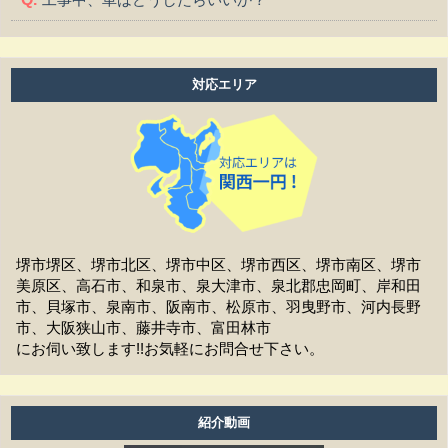
工事中、気になる事や相談などがある場合はどうすれば
よいですか？
対応エリア
工事中は留守をしても大丈夫ですか？
施工後の保証はどうなっていますか？
作業時間は何時から何時までですか？
家の周囲に荷物を置いてますが、どこまで片付ければよ
いですか？
堺市堺区、堺市北区、堺市中区、堺市西区、堺市南区、堺市
美原区、高石市、和泉市、泉大津市、泉北郡忠岡町、岸和田
洗濯物は干せますか？
市、貝塚市、泉南市、阪南市、松原市、羽曳野市、河内長野
市、大阪狭山市、藤井寺市、富田林市
工事前の近隣への挨拶はどうなりますか？
にお伺い致します!!お気軽にお問合せ下さい。
お支払方法は現金ですか？
アフターフォローはどうなっていますか？
紹介動画