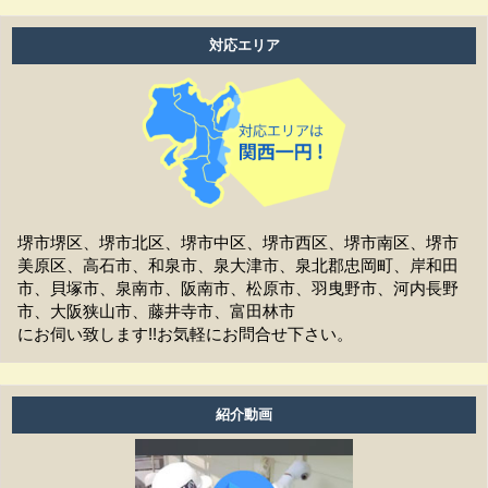
よいですか？
対応エリア
工事中は留守をしても大丈夫ですか？
施工後の保証はどうなっていますか？
作業時間は何時から何時までですか？
家の周囲に荷物を置いてますが、どこまで片付ければよ
いですか？
堺市堺区、堺市北区、堺市中区、堺市西区、堺市南区、堺市
美原区、高石市、和泉市、泉大津市、泉北郡忠岡町、岸和田
洗濯物は干せますか？
市、貝塚市、泉南市、阪南市、松原市、羽曳野市、河内長野
市、大阪狭山市、藤井寺市、富田林市
工事前の近隣への挨拶はどうなりますか？
にお伺い致します!!お気軽にお問合せ下さい。
お支払方法は現金ですか？
アフターフォローはどうなっていますか？
紹介動画
養生ビニールがしてある時は、換気扇・お風呂・エアコ
ン等は普通に使えますか？