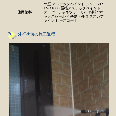
外壁 アステックペイント シリコンR
EVO1000 屋根アステックペイント
使用塗料
スーパーシャネツサーモsi 付帯部 マ
ックスシールド 基礎・外塀 スズカフ
ァイン ビーズコート
外壁塗装の施工過程