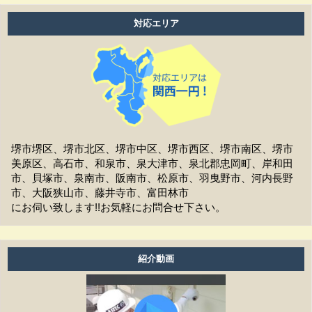
よいですか？
対応エリア
工事中は留守をしても大丈夫ですか？
施工後の保証はどうなっていますか？
作業時間は何時から何時までですか？
家の周囲に荷物を置いてますが、どこまで片付ければよ
いですか？
堺市堺区、堺市北区、堺市中区、堺市西区、堺市南区、堺市
美原区、高石市、和泉市、泉大津市、泉北郡忠岡町、岸和田
洗濯物は干せますか？
市、貝塚市、泉南市、阪南市、松原市、羽曳野市、河内長野
市、大阪狭山市、藤井寺市、富田林市
工事前の近隣への挨拶はどうなりますか？
にお伺い致します!!お気軽にお問合せ下さい。
お支払方法は現金ですか？
アフターフォローはどうなっていますか？
紹介動画
養生ビニールがしてある時は、換気扇・お風呂・エアコ
ン等は普通に使えますか？