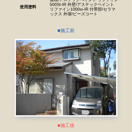
500SI-IR 外壁/アステックペイント
使用塗料
リファイン1000si-IR 付帯部/セラマ
ックス 外塀/ビーズコート
施工前
施工後