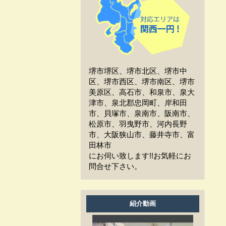
工事中、車はどうしたらい
いか？
工事中、気になる事や相談
などがある場合はどうすれば
よいですか？
堺市堺区、堺市北区、堺市中
工事中は留守をしても大丈
区、堺市西区、堺市南区、堺市
夫ですか？
美原区、高石市、和泉市、泉大
津市、泉北郡忠岡町、岸和田
施工後の保証はどうなって
市、貝塚市、泉南市、阪南市、
いますか？
松原市、羽曳野市、河内長野
市、大阪狭山市、藤井寺市、富
作業時間は何時から何時ま
田林市
でですか？
にお伺い致します!!お気軽にお
問合せ下さい。
家の周囲に荷物を置いてま
すが、どこまで片付ければよ
いですか？
紹介動画
洗濯物は干せますか？