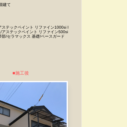
階建て
アステックペイント リファイン1000si I
根/アステックペイント リファイン500si
付帯部/セラマックス 基礎/ベースガード
施工後