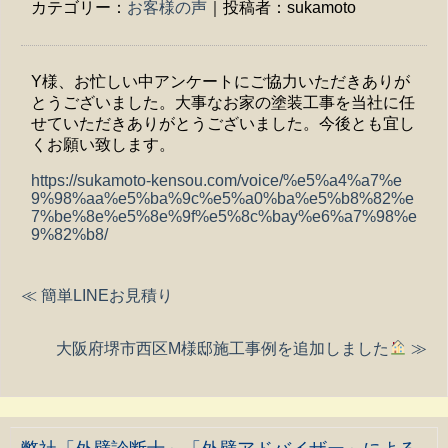
カテゴリー：
お客様の声
｜投稿者：sukamoto
Y様、お忙しい中アンケートにご協力いただきありが
とうございました。大事なお家の塗装工事を当社に任
せていただきありがとうございました。今後とも宜し
くお願い致します。
https://sukamoto-kensou.com/voice/%e5%a4%a7%e
9%98%aa%e5%ba%9c%e5%a0%ba%e5%b8%82%e
7%be%8e%e5%8e%9f%e5%8c%bay%e6%a7%98%e
9%82%b8/
≪ 簡単LINEお見積り
大阪府堺市西区M様邸施工事例を追加しました
≫