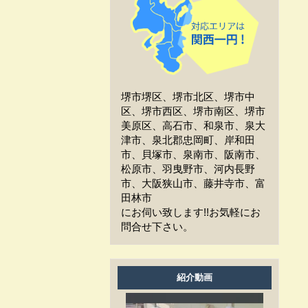
工事中、車はどうしたらい
いか？
工事中、気になる事や相談
などがある場合はどうすれば
よいですか？
堺市堺区、堺市北区、堺市中
工事中は留守をしても大丈
区、堺市西区、堺市南区、堺市
夫ですか？
美原区、高石市、和泉市、泉大
津市、泉北郡忠岡町、岸和田
施工後の保証はどうなって
市、貝塚市、泉南市、阪南市、
いますか？
松原市、羽曳野市、河内長野
市、大阪狭山市、藤井寺市、富
作業時間は何時から何時ま
田林市
でですか？
にお伺い致します!!お気軽にお
問合せ下さい。
家の周囲に荷物を置いてま
すが、どこまで片付ければよ
いですか？
紹介動画
洗濯物は干せますか？