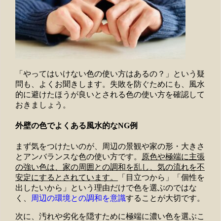
「やってはいけない色の使い方はあるの？」という疑
問も、よくお聞きします。失敗を防ぐためにも、風水
的に避けたほうが良いとされる色の使い方を確認して
おきましょう。
外壁の色でよくある風水的なNG例
まず気をつけたいのが、周辺の景観や家の形・大きさ
とアンバランスな色の使い方です。
原色や極端に主張
の強い色は、家の周囲との調和を乱し、気の流れを不
安定にするとされています。
「目立つから」「個性を
出したいから」という理由だけで色を選ぶのではな
く、
周辺の環境との調和を意識
することが大切です。
次に、汚れや劣化を隠すために極端に濃い色を選ぶこ