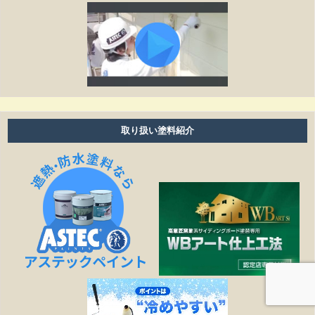
養生ビニールがしてある時は、換気扇・お風呂・エアコ
ン等は普通に使えますか？
工事期間はどのくらいありますか？
塗り替えは何年ぐらいで必要ですか？
雨の日も作業しますか？
取り扱い塗料紹介
細かい壁のひび割れはきれいになりますか？
見積もりの金額より高くなることはありますか？
作業日程が延びたら、金額は変わりますか？
塗装工事以外の修繕工事も可能ですか？
どこまでが無料相談になるのですか？
施工は下請け業者に依頼されるのですか？