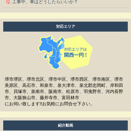
工事中、車はどうしたらいいか？
工事中、気になる事や相談などがある場合はどうすれば
よいですか？
対応エリア
工事中は留守をしても大丈夫ですか？
施工後の保証はどうなっていますか？
作業時間は何時から何時までですか？
家の周囲に荷物を置いてますが、どこまで片付ければよ
いですか？
堺市堺区、堺市北区、堺市中区、堺市西区、堺市南区、堺市
美原区、高石市、和泉市、泉大津市、泉北郡忠岡町、岸和田
洗濯物は干せますか？
市、貝塚市、泉南市、阪南市、松原市、羽曳野市、河内長野
市、大阪狭山市、藤井寺市、富田林市
工事前の近隣への挨拶はどうなりますか？
にお伺い致します!!お気軽にお問合せ下さい。
お支払方法は現金ですか？
アフターフォローはどうなっていますか？
紹介動画