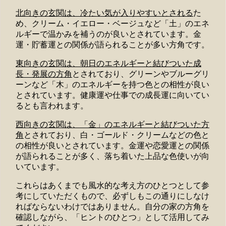
北向きの玄関は、冷たい気が入りやすいとされる
た
め、クリーム・イエロー・ベージュなど「土」のエネ
ルギーで温かみを補うのが良いとされています。金
運・貯蓄運との関係が語られることが多い方角です。
東向きの玄関は、朝日のエネルギーと結びついた成
長・発展の方角
とされており、グリーンやブルーグリ
ーンなど「木」のエネルギーを持つ色との相性が良い
とされています。健康運や仕事での成長運に向いてい
るとも言われます。
西向きの玄関は、「金」のエネルギーと結びついた方
角
とされており、白・ゴールド・クリームなどの色と
の相性が良いとされています。金運や恋愛運との関係
が語られることが多く、落ち着いた上品な色使いが向
いています。
これらはあくまでも風水的な考え方のひとつとして参
考にしていただくもので、必ずしもこの通りにしなけ
ればならないわけではありません。自分の家の方角を
確認しながら、「ヒントのひとつ」として活用してみ